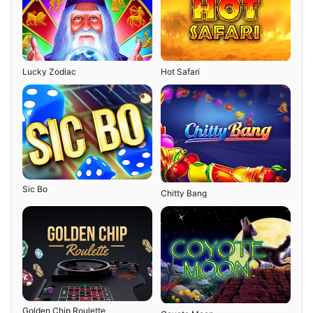
Lucky Zodiac
Hot Safari
Sic Bo
Chitty Bang
Golden Chip Roulette