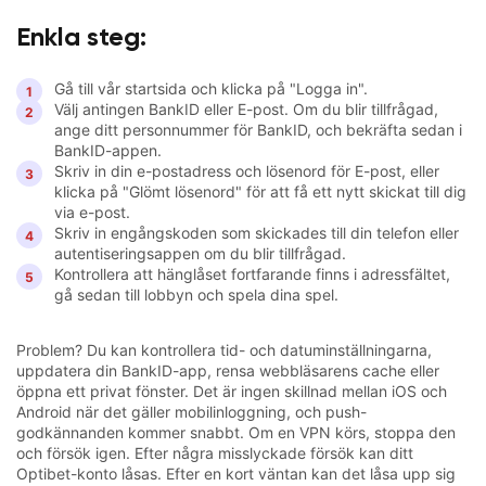
Enkla steg:
Gå till vår startsida och klicka på "Logga in".
Välj antingen BankID eller E-post. Om du blir tillfrågad,
ange ditt personnummer för BankID, och bekräfta sedan i
BankID-appen.
Skriv in din e-postadress och lösenord för E-post, eller
klicka på "Glömt lösenord" för att få ett nytt skickat till dig
via e-post.
Skriv in engångskoden som skickades till din telefon eller
autentiseringsappen om du blir tillfrågad.
Kontrollera att hänglåset fortfarande finns i adressfältet,
gå sedan till lobbyn och spela dina spel.
Problem? Du kan kontrollera tid- och datuminställningarna,
uppdatera din BankID-app, rensa webbläsarens cache eller
öppna ett privat fönster. Det är ingen skillnad mellan iOS och
Android när det gäller mobilinloggning, och push-
godkännanden kommer snabbt. Om en VPN körs, stoppa den
och försök igen. Efter några misslyckade försök kan ditt
Optibet-konto låsas. Efter en kort väntan kan det låsa upp sig