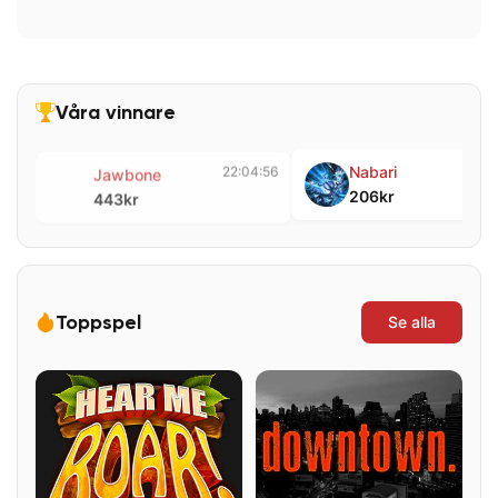
Free spins
Veckovis cashback
Turneringar
Våra vinnare
Hur du hittar och använder kampanjkoder
Följ dessa steg för att använda en kod:
22:04:56
22
Jawbone
Nabari
Allmänna villkor
443kr
206kr
Mobilapp
Snabb installation
Vip-lojalitetsprogram
Toppspel
Se alla
Vad du får och hur det fungerar:
Säkerhet, betalningar och integritet
Ansvarsfullt spel: Gränser, riskkontroll och 18+-
policyn
Kontosetup och säkerhetschecklista
Snabbstartlista: