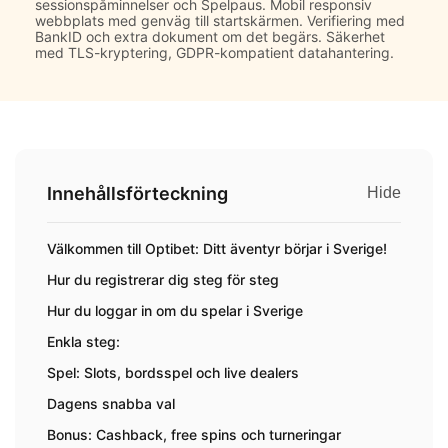
sessionspåminnelser och Spelpaus. Mobil responsiv
webbplats med genväg till startskärmen. Verifiering med
BankID och extra dokument om det begärs. Säkerhet
med TLS-kryptering, GDPR-kompatient datahantering.
Innehållsförteckning
Hide
Välkommen till Optibet: Ditt äventyr börjar i Sverige!
Hur du registrerar dig steg för steg
Hur du loggar in om du spelar i Sverige
Enkla steg:
Spel: Slots, bordsspel och live dealers
Dagens snabba val
Bonus: Cashback, free spins och turneringar