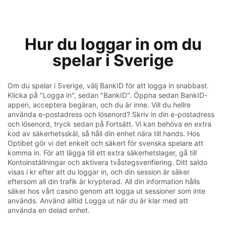
Hur du loggar in om du
spelar i Sverige
Om du spelar i Sverige, välj BankID för att logga in snabbast.
Klicka på "Logga in", sedan "BankID". Öppna sedan BankID-
appen, acceptera begäran, och du är inne. Vill du hellre
använda e-postadress och lösenord? Skriv in din e-postadress
och lösenord, tryck sedan på Fortsätt. Vi kan behöva en extra
kod av säkerhetsskäl, så håll din enhet nära till hands. Hos
Optibet gör vi det enkelt och säkert för svenska spelare att
komma in. För att lägga till ett extra säkerhetslager, gå till
Kontoinställningar och aktivera tvåstegsverifiering. Ditt saldo
visas i kr efter att du loggar in, och din session är säker
eftersom all din trafik är krypterad. All din information hålls
säker hos vårt casino genom att logga ut sessioner som inte
används. Använd alltid Logga ut när du är klar med att
använda en delad enhet.