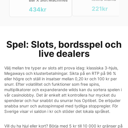
Bar X Slot Machines
Rhino Mania
434kr
221kr
Spel: Slots, bordsspel och
live dealers
Välj mellan tre typer av slots att prova idag: klassiska 3-hjuls,
Megaways och klusterbetalningar. Sikta på en RTP på 96 %
eller högre och ställ in insatser mellan 0,20 kr och 100 kr per
snurr. Efter volatilitet och funktioner som free spins,
multiplikatorer och expanderande wilds kan du sortera spelen i
vår casinolobby. Det är enkelt att kontrollera hur mycket du
spenderar och hur snabbt du snurrar hos Optibet. De erbjuder
snabba snurr och autospinnspel med tydliga stoppregler. För
Sverige visar vi saldon i kr och stöder det lokala språket.
Vill du ha hjul eller kort? Börja med 5 kr till 10 000 kr gränser på