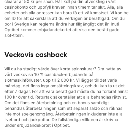
clearar är 50 kr per snurr. Håll koll på din utveckling i vårt
casinokonto och uppfyll kraven innan timern tar slut. Alla, alla
enheter och alla adresser kan bara få ett välkomstset. Vi kan be
om ID för att säkerställa att du verkligen är berättigad. Om du
bor i Sverige kan reglerna ändra hur tillgängligt det är. Inuti
Optibet kommer erbjudandekortet att visa den berättigade
slot-titeln.
Veckovis cashback
Vill du ha stadigt värde över korta spinnskurar? Dra nytta av
vårt veckovisa 10 % cashback-erbjudande på
slotmaskinförluster, upp till 2 000 kr. Vi lägger till det varje
måndag, det finns inga omsättningskrav, och du kan ta ut det
efter 7 dagar. För att vara berättigad måste du ha förlorat minst
100 kr över tid. Returtak säkerställer att alla behandlas rättvist.
Om det finns en återbetalning och en bonus samtidigt
behandlas återbetalningen som ett separat saldo och räknas
inte mot spelgenomgång. Återbetalningen inkluderar inte alla
livebord och jackpottar. De fullständiga villkoren är skrivna
under erbjudandekortet i Optibet.