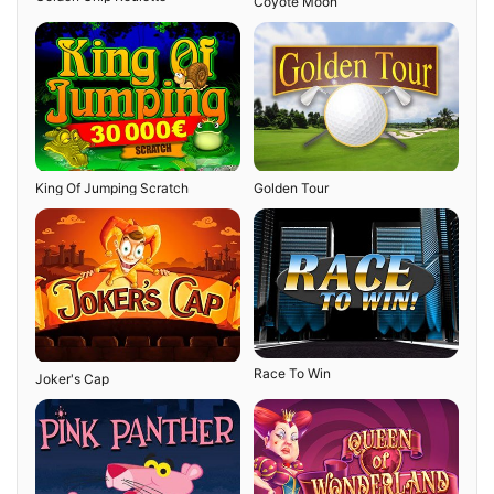
Coyote Moon
King Of Jumping Scratch
Golden Tour
Race To Win
Joker's Cap