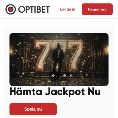
Logga in
Registrera
Hämta Jackpot Nu
Spela nu