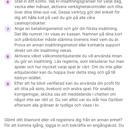
Ställ in ditt konto. Välj kr-insättningsgränser för varje dag,
vecka eller månad, aktivera verklighetskontroller och titta
över dina time-out-val. Dessa verktyg gör det enkelt för
dig att hålla koll på vad du gör på alla våra
casinoprodukter.
Ange en betalningsmetod och gör din första insättning.
Det lilla numret i kr visas av kassan. Namnen på dina kort
och plånböcker måste stämma överens med vem du är.
Prova en annan insättningsmetod eller kontakta support
direkt om din insättning nekas.
Aktivera vilket välkomsterbjudande du vill använda innan
du gör en insättning. Läs reglerna, som inkluderar hur man
spelar och hur mycket varje spel är värt. Om du inte gillar
erbjudanden kan du hoppa över detta steg och gå till
lobbyn istället.
Efter att ha blivit verifierad kan du använda din profil för
att titta på slots, livebord och andra spel. För snabba
korrigeringar, skicka oss ett meddelande i chatten om
något inte ser rätt ut. Du vet alltid var du står hos Optibet
eftersom alla gränser är tydliga och visas i kr.
Glömt ditt lösenord eller vill registrera dig från en annan enhet?
För att komma igång, logga in och bekräfta en engångskod. Du