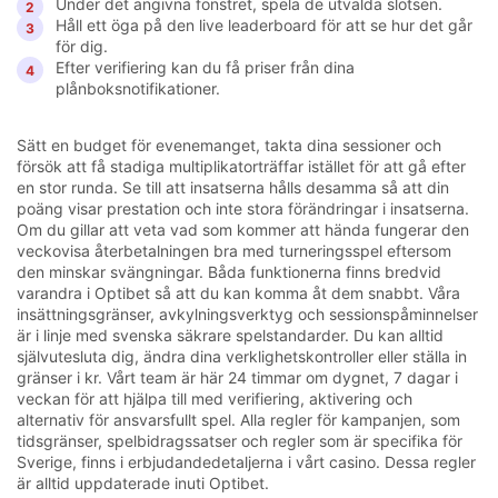
Under det angivna fönstret, spela de utvalda slotsen.
Håll ett öga på den live leaderboard för att se hur det går
för dig.
Efter verifiering kan du få priser från dina
plånboksnotifikationer.
Sätt en budget för evenemanget, takta dina sessioner och
försök att få stadiga multiplikatorträffar istället för att gå efter
en stor runda. Se till att insatserna hålls desamma så att din
poäng visar prestation och inte stora förändringar i insatserna.
Om du gillar att veta vad som kommer att hända fungerar den
veckovisa återbetalningen bra med turneringsspel eftersom
den minskar svängningar. Båda funktionerna finns bredvid
varandra i Optibet så att du kan komma åt dem snabbt. Våra
insättningsgränser, avkylningsverktyg och sessionspåminnelser
är i linje med svenska säkrare spelstandarder. Du kan alltid
självutesluta dig, ändra dina verklighetskontroller eller ställa in
gränser i kr. Vårt team är här 24 timmar om dygnet, 7 dagar i
veckan för att hjälpa till med verifiering, aktivering och
alternativ för ansvarsfullt spel. Alla regler för kampanjen, som
tidsgränser, spelbidragssatser och regler som är specifika för
Sverige, finns i erbjudandedetaljerna i vårt casino. Dessa regler
är alltid uppdaterade inuti Optibet.