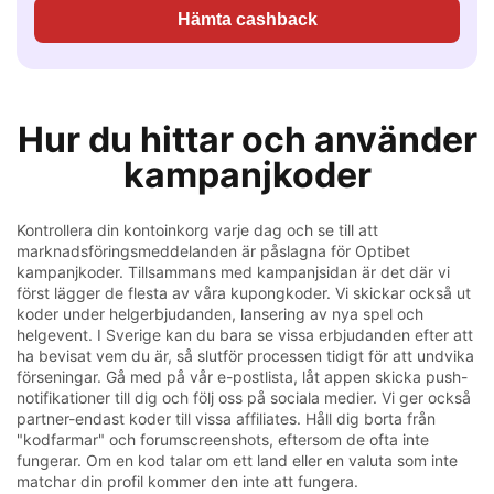
Hämta cashback
Hur du hittar och använder
kampanjkoder
Kontrollera din kontoinkorg varje dag och se till att
marknadsföringsmeddelanden är påslagna för Optibet
kampanjkoder. Tillsammans med kampanjsidan är det där vi
först lägger de flesta av våra kupongkoder. Vi skickar också ut
koder under helgerbjudanden, lansering av nya spel och
helgevent. I Sverige kan du bara se vissa erbjudanden efter att
ha bevisat vem du är, så slutför processen tidigt för att undvika
förseningar. Gå med på vår e-postlista, låt appen skicka push-
notifikationer till dig och följ oss på sociala medier. Vi ger också
partner-endast koder till vissa affiliates. Håll dig borta från
"kodfarmar" och forumscreenshots, eftersom de ofta inte
fungerar. Om en kod talar om ett land eller en valuta som inte
matchar din profil kommer den inte att fungera.