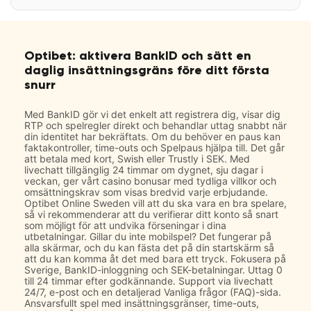
Optibet: aktivera BankID och sätt en
daglig insättningsgräns före ditt första
snurr
Med BankID gör vi det enkelt att registrera dig, visar dig
RTP och spelregler direkt och behandlar uttag snabbt när
din identitet har bekräftats. Om du behöver en paus kan
faktakontroller, time-outs och Spelpaus hjälpa till. Det går
att betala med kort, Swish eller Trustly i SEK. Med
livechatt tillgänglig 24 timmar om dygnet, sju dagar i
veckan, ger vårt casino bonusar med tydliga villkor och
omsättningskrav som visas bredvid varje erbjudande.
Optibet Online Sweden vill att du ska vara en bra spelare,
så vi rekommenderar att du verifierar ditt konto så snart
som möjligt för att undvika förseningar i dina
utbetalningar. Gillar du inte mobilspel? Det fungerar på
alla skärmar, och du kan fästa det på din startskärm så
att du kan komma åt det med bara ett tryck. Fokusera på
Sverige, BankID-inloggning och SEK-betalningar. Uttag 0
till 24 timmar efter godkännande. Support via livechatt
24/7, e-post och en detaljerad Vanliga frågor (FAQ)-sida.
Ansvarsfullt spel med insättningsgränser, time-outs,