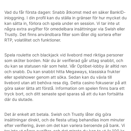
Vad du får första dagen: Snabb åtkomst med en säker BankID-
inloggning. I din profil kan du ställa in gränser för hur mycket du
kan sätta in, förlora och spela under en session. Vi tar inte ut
några extra avgifter för omedelbara insättningar via Swish eller
Trustly. Det finns användbara filter som låter dig sortera efter
RTP, volatilitet och funktioner.
Spela roulette och blackjack vid livebord med riktiga personer
som sköter borden. När du är verifierad går uttag snabbt, och
du kan se statusen när som helst. Vår Optibet-lobby är alltid ren
och snabb. Du kan snabbt hitta Megaways, klassiska frukter
eller spelshower genom att söka. Sedan kan du växla till
livebord utan att behöva resa dig. Detta casino fokuserar på att
göra saker lätta att förstå. Information om spelen finns bara ett
tryck bort, och ditt senaste spel sparas så att du kan fortsätta
där du slutade.
Det är enkelt att betala. Swish och Trustly låter dig göra
insättningar direkt, och de flesta uttag behandlas inom minuter
efter verifiering, även om det kan variera beroende på bank. Vi
tar inte ut några avgifter, och det minsta du kan ta ut är 100 kr.