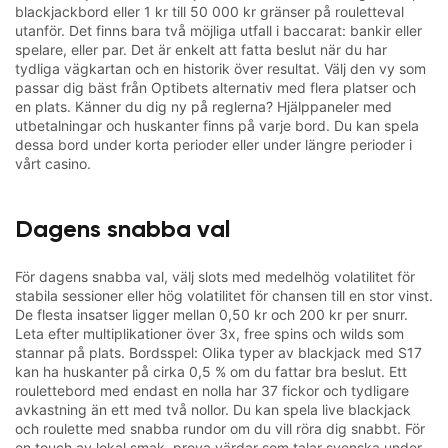
blackjackbord eller 1 kr till 50 000 kr gränser på rouletteval
utanför. Det finns bara två möjliga utfall i baccarat: bankir eller
spelare, eller par. Det är enkelt att fatta beslut när du har
tydliga vägkartan och en historik över resultat. Välj den vy som
passar dig bäst från Optibets alternativ med flera platser och
en plats. Känner du dig ny på reglerna? Hjälppaneler med
utbetalningar och huskanter finns på varje bord. Du kan spela
dessa bord under korta perioder eller under längre perioder i
vårt casino.
Dagens snabba val
För dagens snabba val, välj slots med medelhög volatilitet för
stabila sessioner eller hög volatilitet för chansen till en stor vinst.
De flesta insatser ligger mellan 0,50 kr och 200 kr per snurr.
Leta efter multiplikationer över 3x, free spins och wilds som
stannar på plats. Bordsspel: Olika typer av blackjack med S17
kan ha huskanter på cirka 0,5 % om du fattar bra beslut. Ett
roulettebord med endast en nolla har 37 fickor och tydligare
avkastning än ett med två nollor. Du kan spela live blackjack
och roulette med snabba rundor om du vill röra dig snabbt. För
en touch av lokal smak, prova värdar som talar svenska under