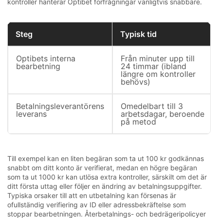
kontroller hanterar Optibet förfrågningar vanligtvis snabbare.
Steg
Typisk tid
Optibets interna
Från minuter upp till
bearbetning
24 timmar (ibland
längre om kontroller
behövs)
Betalningsleverantörens
Omedelbart till 3
leverans
arbetsdagar, beroende
på metod
Till exempel kan en liten begäran som ta ut 100 kr godkännas
snabbt om ditt konto är verifierat, medan en högre begäran
som ta ut 1000 kr kan utlösa extra kontroller, särskilt om det är
ditt första uttag eller följer en ändring av betalningsuppgifter.
Typiska orsaker till att en utbetalning kan försenas är
ofullständig verifiering av ID eller adressbekräftelse som
stoppar bearbetningen. Återbetalnings- och bedrägeripolicyer