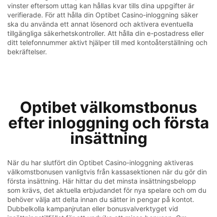
vinster eftersom uttag kan hållas kvar tills dina uppgifter är
verifierade. För att hålla din Optibet Casino-inloggning säker
ska du använda ett annat lösenord och aktivera eventuella
tillgängliga säkerhetskontroller. Att hålla din e-postadress eller
ditt telefonnummer aktivt hjälper till med kontoåterställning och
bekräftelser.
Optibet välkomstbonus
efter inloggning och första
insättning
När du har slutfört din Optibet Casino-inloggning aktiveras
välkomstbonusen vanligtvis från kassasektionen när du gör din
första insättning. Här hittar du det minsta insättningsbelopp
som krävs, det aktuella erbjudandet för nya spelare och om du
behöver välja att delta innan du sätter in pengar på kontot.
Dubbelkolla kampanjrutan eller bonusvalverktyget vid