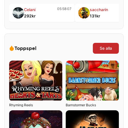
05:58:07
05
Celani
saccharin
292kr
131kr
Toppspel
Se alla
Rhyming Reels
Barnstormer Bucks