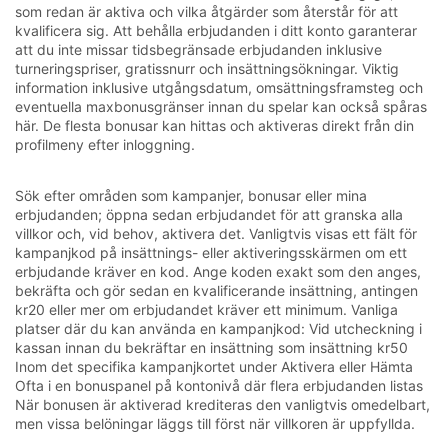
som redan är aktiva och vilka åtgärder som återstår för att
kvalificera sig. Att behålla erbjudanden i ditt konto garanterar
att du inte missar tidsbegränsade erbjudanden inklusive
turneringspriser, gratissnurr och insättningsökningar. Viktig
information inklusive utgångsdatum, omsättningsframsteg och
eventuella maxbonusgränser innan du spelar kan också spåras
här. De flesta bonusar kan hittas och aktiveras direkt från din
profilmeny efter inloggning.
Sök efter områden som kampanjer, bonusar eller mina
erbjudanden; öppna sedan erbjudandet för att granska alla
villkor och, vid behov, aktivera det. Vanligtvis visas ett fält för
kampanjkod på insättnings- eller aktiveringsskärmen om ett
erbjudande kräver en kod. Ange koden exakt som den anges,
bekräfta och gör sedan en kvalificerande insättning, antingen
kr20 eller mer om erbjudandet kräver ett minimum. Vanliga
platser där du kan använda en kampanjkod: Vid utcheckning i
kassan innan du bekräftar en insättning som insättning kr50
Inom det specifika kampanjkortet under Aktivera eller Hämta
Ofta i en bonuspanel på kontonivå där flera erbjudanden listas
När bonusen är aktiverad krediteras den vanligtvis omedelbart,
men vissa belöningar läggs till först när villkoren är uppfyllda.