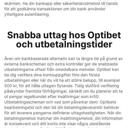
skärmen. Ha din bankapp eller säkerhetskodmetod till hands
för att godkänna transaktionen om din bank använder
ytterligare autentisering.
Snabba uttag hos Optibet
och utbetalningstider
Även om bankbaserade alternativ kan ta längre tid på grund av
externa bankscheman och extra kontroller ger de snabbaste
utbetalningarna oftast från omedelbara metoder. Optibet kan
be dig verifiera dina kontouppgifter före den första
utbetalningen eller när du vill ha ett större belopp, till exempel
500 kr, för att hålla uttagen flytande. Tidig slutförd verifiering
påskyndar framtida förfrågningar, särskilt om du planerar att ta
ut pengar regelbundet efter insättningar som kr50.
Utbetalningsscheman och vad som påverkar dem: Optibets
bearbetningstid och den tid din betalningsleverantör behöver
för att leverera pengarna definierar uttagshastigheten. När din
betalningsmetod matchar din insättningsmetod, din information
är konsekvent och ditt konto inte visar några utestående