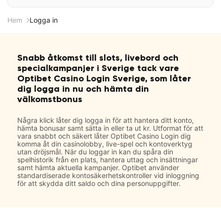
Hem
Logga in
Snabb åtkomst till slots, livebord och
specialkampanjer i Sverige tack vare
Optibet Casino Login Sverige, som låter
dig logga in nu och hämta din
välkomstbonus
Några klick låter dig logga in för att hantera ditt konto,
hämta bonusar samt sätta in eller ta ut kr. Utformat för att
vara snabbt och säkert låter Optibet Casino Login dig
komma åt din casinolobby, live-spel och kontoverktyg
utan dröjsmål. När du loggar in kan du spåra din
spelhistorik från en plats, hantera uttag och insättningar
samt hämta aktuella kampanjer. Optibet använder
standardiserade kontosäkerhetskontroller vid inloggning
för att skydda ditt saldo och dina personuppgifter.