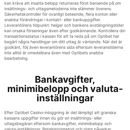
kan kräva att insatta belopp returneras först beroende på om
insättnings- och uttagsmetoderna inte stämmer överens.
Säkerhetskontroller för ovanligt beteende, flera konton eller
snabba förändringar i kontakt- eller bankuppgifter.
Leverantörens tidpunkt: helger och bankens avstängningstider
kan orsaka förseningar även efter godkännande. Kontrollera din
transaktionsstatus i kassan för att ta reda på om Optibet har
begärt några handlingar om ditt uttag är väntande. När det är
godkänt, följ även leverantörens sida eftersom leveranstiderna
inte alltid är omedelbara även med Optibets snabba
bearbetning.
Bankavgifter,
minimibelopp och valuta-
inställningar
Efter Optibet Casino-inloggning är det lämpligt att granska
kassans uppgifter innan du gör en insättnings- eller
uttagsbegäran eftersom bankavgifter, minimibelopp och
valuta-inställningar. Betalningsmetod och plats påverkar