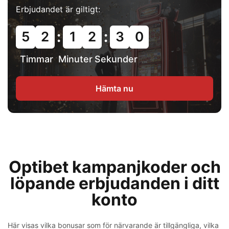
Erbjudandet är giltigt:
:
:
5
2
1
2
2
8
Timmar
Minuter
Sekunder
Hämta nu
Optibet kampanjkoder och
löpande erbjudanden i ditt
konto
Här visas vilka bonusar som för närvarande är tillgängliga, vilka