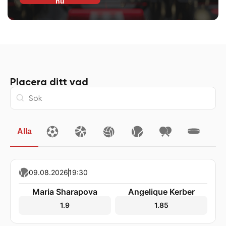
nu
Placera ditt vad
Alla
09.08.2026
19:30
Maria Sharapova
Angelique Kerber
1.9
1.85