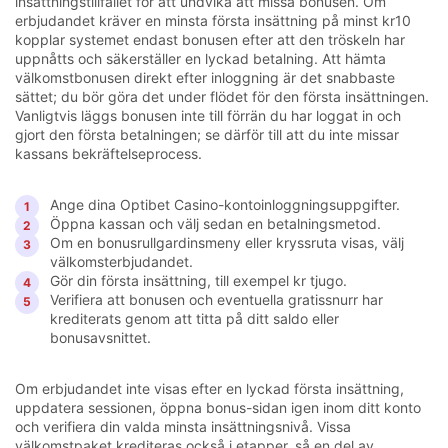
insättningstillfället för att undvika att missa bonusen. Om
erbjudandet kräver en minsta första insättning på minst kr10
kopplar systemet endast bonusen efter att den tröskeln har
uppnåtts och säkerställer en lyckad betalning. Att hämta
välkomstbonusen direkt efter inloggning är det snabbaste
sättet; du bör göra det under flödet för den första insättningen.
Vanligtvis läggs bonusen inte till förrän du har loggat in och
gjort den första betalningen; se därför till att du inte missar
kassans bekräftelseprocess.
Ange dina Optibet Casino-kontoinloggningsuppgifter.
Öppna kassan och välj sedan en betalningsmetod.
Om en bonusrullgardinsmeny eller kryssruta visas, välj
välkomsterbjudandet.
Gör din första insättning, till exempel kr tjugo.
Verifiera att bonusen och eventuella gratissnurr har
krediterats genom att titta på ditt saldo eller
bonusavsnittet.
Om erbjudandet inte visas efter en lyckad första insättning,
uppdatera sessionen, öppna bonus-sidan igen inom ditt konto
och verifiera din valda minsta insättningsnivå. Vissa
välkomstpaket krediteras också i etapper, så en del av