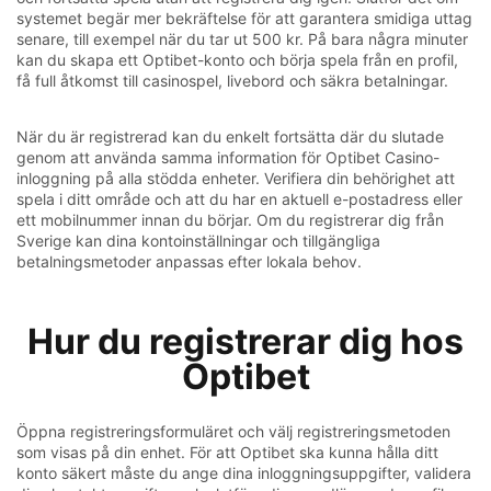
systemet begär mer bekräftelse för att garantera smidiga uttag
senare, till exempel när du tar ut 500 kr. På bara några minuter
kan du skapa ett Optibet-konto och börja spela från en profil,
få full åtkomst till casinospel, livebord och säkra betalningar.
När du är registrerad kan du enkelt fortsätta där du slutade
genom att använda samma information för Optibet Casino-
inloggning på alla stödda enheter. Verifiera din behörighet att
spela i ditt område och att du har en aktuell e-postadress eller
ett mobilnummer innan du börjar. Om du registrerar dig från
Sverige kan dina kontoinställningar och tillgängliga
betalningsmetoder anpassas efter lokala behov.
Hur du registrerar dig hos
Optibet
Öppna registreringsformuläret och välj registreringsmetoden
som visas på din enhet. För att Optibet ska kunna hålla ditt
konto säkert måste du ange dina inloggningsuppgifter, validera